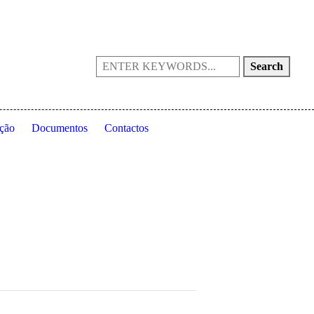
Portugal
(+351) 214 199 028
fpta@fpta.pt
Search
ção
Documentos
Contactos