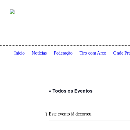
Anexo à residência dos Serviços de Ação Social da Universidade
Início
Notícias
Federação
Tiro com Arco
Onde Pra
« Todos os Eventos
Este evento já decorreu.