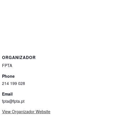
ORGANIZADOR
FPTA
Phone
214 199 028
Email
fpta@fpta.pt
View Organizador Website