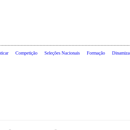
 de Lisboa ◦ Estrada da Costa ◦ 1495-688 Cruz Quebrada ◦ Dafundo ◦ 
ticar
Competição
Seleções Nacionais
Formação
Dinamiza