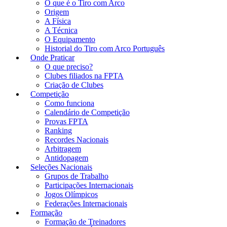
O que é o Tiro com Arco
Origem
A Física
A Técnica
O Equipamento
Historial do Tiro com Arco Português
Onde Praticar
O que preciso?
Clubes filiados na FPTA
Criação de Clubes
Competição
Como funciona
Calendário de Competição
Provas FPTA
Ranking
Recordes Nacionais
Arbitragem
Antidopagem
Seleções Nacionais
Grupos de Trabalho
Participações Internacionais
Jogos Olímpicos
Federações Internacionais
Formação
Formação de Treinadores