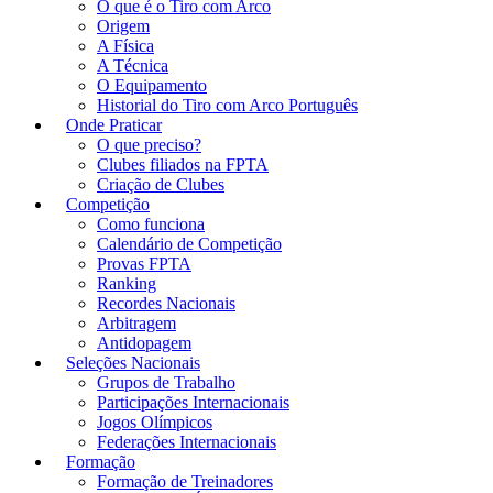
O que é o Tiro com Arco
Origem
A Física
A Técnica
O Equipamento
Historial do Tiro com Arco Português
Onde Praticar
O que preciso?
Clubes filiados na FPTA
Criação de Clubes
Competição
Como funciona
Calendário de Competição
Provas FPTA
Ranking
Recordes Nacionais
Arbitragem
Antidopagem
Seleções Nacionais
Grupos de Trabalho
Participações Internacionais
Jogos Olímpicos
Federações Internacionais
Formação
Formação de Treinadores