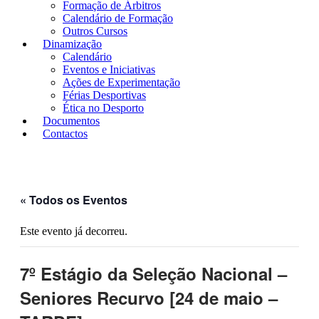
Formação de Árbitros
Calendário de Formação
Outros Cursos
Dinamização
Calendário
Eventos e Iniciativas
Ações de Experimentação
Férias Desportivas
Ética no Desporto
Documentos
Contactos
« Todos os Eventos
Este evento já decorreu.
7º Estágio da Seleção Nacional –
Seniores Recurvo [24 de maio –