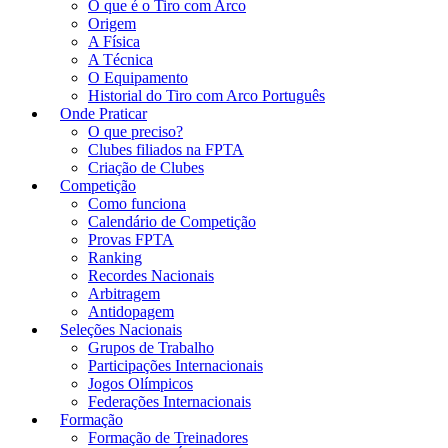
O que é o Tiro com Arco
Origem
A Física
A Técnica
O Equipamento
Historial do Tiro com Arco Português
Onde Praticar
O que preciso?
Clubes filiados na FPTA
Criação de Clubes
Competição
Como funciona
Calendário de Competição
Provas FPTA
Ranking
Recordes Nacionais
Arbitragem
Antidopagem
Seleções Nacionais
Grupos de Trabalho
Participações Internacionais
Jogos Olímpicos
Federações Internacionais
Formação
Formação de Treinadores