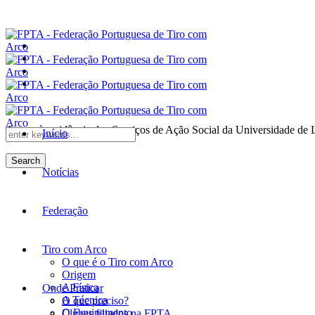
Anexo à residência dos Serviços de Ação Social da Universidade de 
Início
Search
Notícias
Federação
Tiro com Arco
O que é o Tiro com Arco
Origem
A Física
Onde Praticar
A Técnica
O que preciso?
O Equipamento
Clubes filiados na FPTA