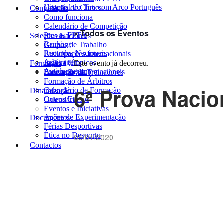
Historial do Tiro com Arco Português
Criação de Clubes
Competição
Como funciona
Calendário de Competição
« Todos os Eventos
Provas FPTA
Seleções Nacionais
Ranking
Grupos de Trabalho
Recordes Nacionais
Participações Internacionais
Arbitragem
Jogos Olímpicos
Formação
Este evento já decorreu.
Antidopagem
Federações Internacionais
Formação de Treinadores
Formação de Árbitros
6ª Prova Nacio
Calendário de Formação
Dinamização
Outros Cursos
Calendário
Eventos e Iniciativas
Ações de Experimentação
Documentos
Férias Desportivas
Ética no Desporto
05/01/2020
Contactos