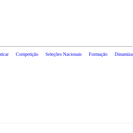
 de Lisboa ◦ Estrada da Costa ◦ 1495-688 Cruz Quebrada ◦ Dafundo ◦ 
ticar
Competição
Seleções Nacionais
Formação
Dinamiza