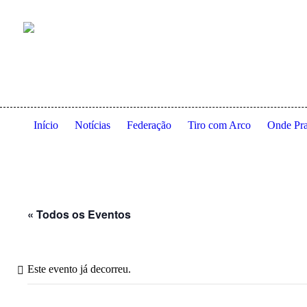
Anexo à residência dos Serviços de Ação Social da Universidade
Início
Notícias
Federação
Tiro com Arco
Onde Pra
« Todos os Eventos
Este evento já decorreu.