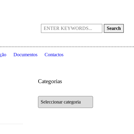
Portugal
(+351) 214 199 028
fpta@fpta.pt
Search
ção
Documentos
Contactos
Categorias
Categorias