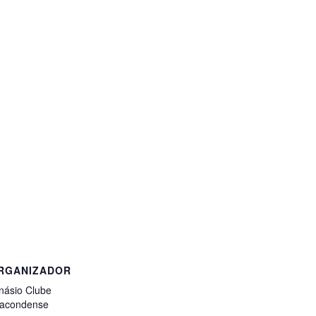
RGANIZADOR
násio Clube
lacondense