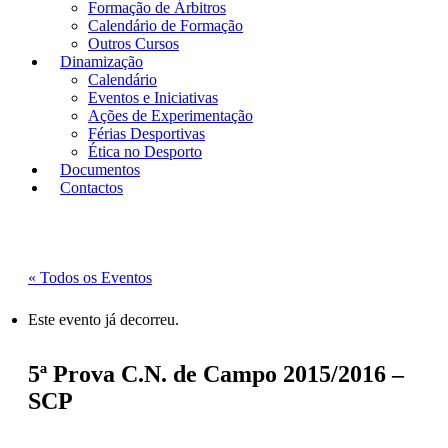
Formação de Árbitros
Calendário de Formação
Outros Cursos
Dinamização
Calendário
Eventos e Iniciativas
Ações de Experimentação
Férias Desportivas
Ética no Desporto
Documentos
Contactos
« Todos os Eventos
Este evento já decorreu.
5ª Prova C.N. de Campo 2015/2016 –
SCP