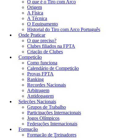
O que é o Tiro com Arco
Origem
A Física
A Técnica
O Equipamento
Historial do Tiro com Arco Português
Onde Praticar
O que preciso?
Clubes filiados na FPTA
Criação de Clubes
Competição
Como funciona
Calendário de Competição
Provas FPTA
Ranking
Recordes Nacionais
Arbitragem
Antidopagem
Seleções Nacionais
Grupos de Trabalho
Participações Internacionais
Jogos Olímpicos
Federações Internacionais
Formação
Formação de Treinadores