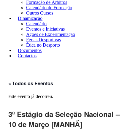
Formação de Árbitros
Calendário de Formação
Outros Cursos
Dinamização
Calendário
Eventos e Iniciativas
Ações de Experimentação
Férias Desportivas
Ética no Desporto
Documentos
Contactos
« Todos os Eventos
Este evento já decorreu.
3º Estágio da Seleção Nacional –
10 de Março [MANHÃ]