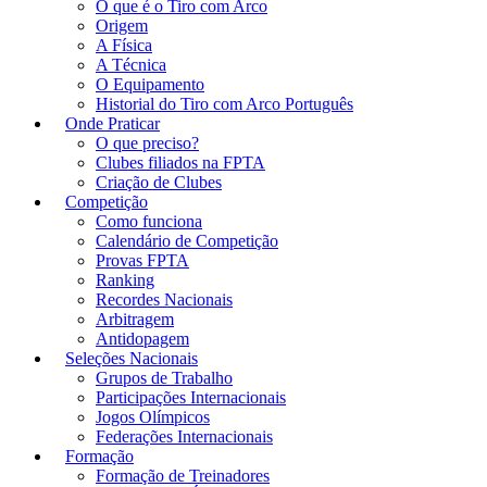
O que é o Tiro com Arco
Origem
A Física
A Técnica
O Equipamento
Historial do Tiro com Arco Português
Onde Praticar
O que preciso?
Clubes filiados na FPTA
Criação de Clubes
Competição
Como funciona
Calendário de Competição
Provas FPTA
Ranking
Recordes Nacionais
Arbitragem
Antidopagem
Seleções Nacionais
Grupos de Trabalho
Participações Internacionais
Jogos Olímpicos
Federações Internacionais
Formação
Formação de Treinadores