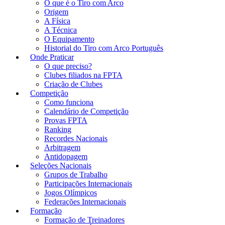
O que é o Tiro com Arco
Origem
A Física
A Técnica
O Equipamento
Historial do Tiro com Arco Português
Onde Praticar
O que preciso?
Clubes filiados na FPTA
Criação de Clubes
Competição
Como funciona
Calendário de Competição
Provas FPTA
Ranking
Recordes Nacionais
Arbitragem
Antidopagem
Seleções Nacionais
Grupos de Trabalho
Participações Internacionais
Jogos Olímpicos
Federações Internacionais
Formação
Formação de Treinadores