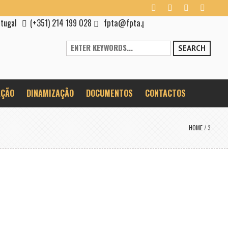
fpta@fpta.pt
rtugal
(+351) 214 199 028
SEARCH
ÇÃO
DINAMIZAÇÃO
DOCUMENTOS
CONTACTOS
HOME
/
3