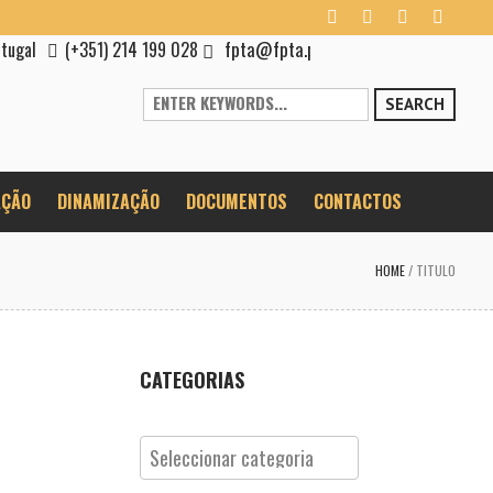
fpta@fpta.pt
rtugal
(+351) 214 199 028
SEARCH
ÇÃO
DINAMIZAÇÃO
DOCUMENTOS
CONTACTOS
HOME
/
TITULO
CATEGORIAS
Categorias