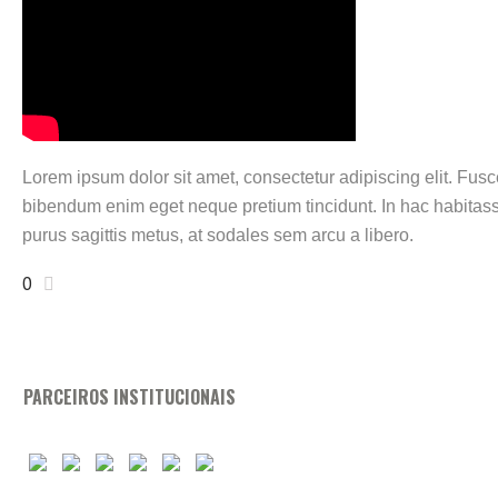
Lorem ipsum dolor sit amet, consectetur adipiscing elit. Fusce 
bibendum enim eget neque pretium tincidunt. In hac habitass
purus sagittis metus, at sodales sem arcu a libero.
0
PARCEIROS INSTITUCIONAIS