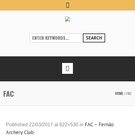
SEARCH
FAC
HOME
/
FAC
FAC – Fernão
Published
22/03/2017
at 822×530 in
Archery Club
.