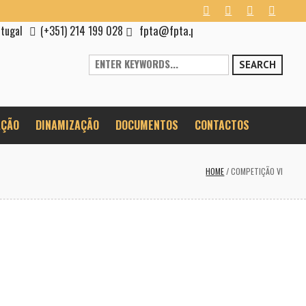
fpta@fpta.pt
rtugal
(+351) 214 199 028
SEARCH
ÇÃO
DINAMIZAÇÃO
DOCUMENTOS
CONTACTOS
HOME
/
COMPETIÇÃO VI