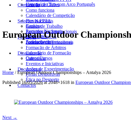
Historial do Tiro com Arco Português
Criação de Clubes
Competição
Como funciona
Calendário de Competição
Provas FPTA
Seleções Nacionais
Ranking
Grupos de Trabalho
Recordes Nacionais
Participações Internacionais
European Outdoor Championshi
Arbitragem
Jogos Olímpicos
Formação
Antidopagem
Federações Internacionais
Formação de Treinadores
Formação de Árbitros
Calendário de Formação
Dinamização
Outros Cursos
Calendário
Eventos e Iniciativas
Ações de Experimentação
Documentos
Home
/
European Outdoor Championships – Antalya 2026
Férias Desportivas
Ética no Desporto
Published
16/05/2026
at 2048×1618 in
European Outdoor Champions
Contactos
Next →