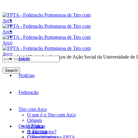
Anexo à residência dos Serviços de Ação Social da Universidade de 
Início
Search
Notícias
Federação
Tiro com Arco
O que é o Tiro com Arco
Origem
A Física
Onde Praticar
A Técnica
O que preciso?
O Equipamento
Clubes filiados na FPTA