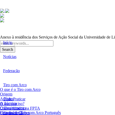
Anexo à residência dos Serviços de Ação Social da Universidade de L
Início
Search
Notícias
Federação
Tiro com Arco
O que é o Tiro com Arco
Origem
A Física
Onde Praticar
A Técnica
O que preciso?
O Equipamento
Clubes filiados na FPTA
Historial do Tiro com Arco Português
Criação de Clubes
Competição