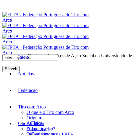
Anexo à residência dos Serviços de Ação Social da Universidade de 
Início
Search
Notícias
Federação
Tiro com Arco
O que é o Tiro com Arco
Origem
A Física
Onde Praticar
A Técnica
O que preciso?
O Equipamento
Clubes filiados na FPTA