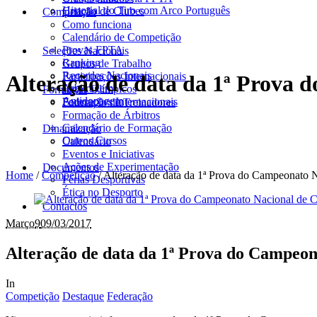
Historial do Tiro com Arco Português
Criação de Clubes
Competição
Como funciona
Calendário de Competição
Provas FPTA
Seleções Nacionais
Ranking
Grupos de Trabalho
Recordes Nacionais
Participações Internacionais
Alteração de data da 1ª Prova
Arbitragem
Jogos Olímpicos
Formação
Antidopagem
Federações Internacionais
Formação de Treinadores
Formação de Árbitros
Calendário de Formação
Dinamização
Outros Cursos
Calendário
Eventos e Iniciativas
Ações de Experimentação
Documentos
Home
/
Competição
/
Alteração de data da 1ª Prova do Campeonato
Férias Desportivas
Ética no Desporto
Contactos
Março
9
09/03/2017
Alteração de data da 1ª Prova do Campeo
In
Competição
Destaque
Federação