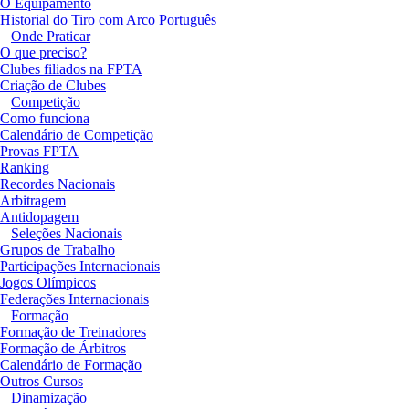
O Equipamento
Historial do Tiro com Arco Português
Onde Praticar
O que preciso?
Clubes filiados na FPTA
Criação de Clubes
Competição
Como funciona
Calendário de Competição
Provas FPTA
Ranking
Recordes Nacionais
Arbitragem
Antidopagem
Seleções Nacionais
Grupos de Trabalho
Participações Internacionais
Jogos Olímpicos
Federações Internacionais
Formação
Formação de Treinadores
Formação de Árbitros
Calendário de Formação
Outros Cursos
Dinamização