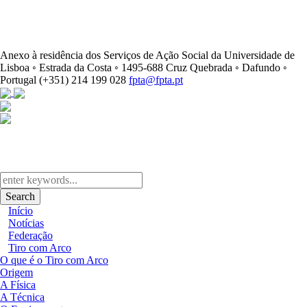
Anexo à residência dos Serviços de Ação Social da Universidade de
Lisboa ◦ Estrada da Costa ◦ 1495-688 Cruz Quebrada ◦ Dafundo ◦
Portugal
(+351) 214 199 028
fpta@fpta.pt
Search
Início
Notícias
Federação
Tiro com Arco
O que é o Tiro com Arco
Origem
A Física
A Técnica