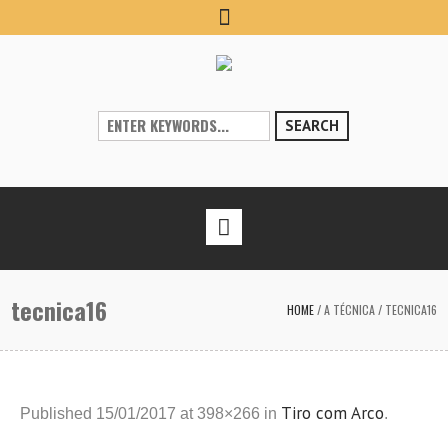
SEARCH
tecnica16
HOME
/
A TÉCNICA
/
TECNICA16
Tiro com Arco
Published
15/01/2017
at 398×266 in
.