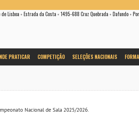
e de Lisboa ◦ Estrada da Costa ◦ 1495-688 Cruz Quebrada ◦ Dafundo ◦ Po
NDE PRATICAR
COMPETIÇÃO
SELEÇÕES NACIONAIS
FORMA
ampeonato Nacional de Sala 2025/2026
.