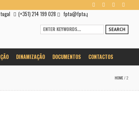
fpta@fpta.pt
rtugal
(+351) 214 199 028
SEARCH
ÇÃO
DINAMIZAÇÃO
DOCUMENTOS
CONTACTOS
HOME
/
2