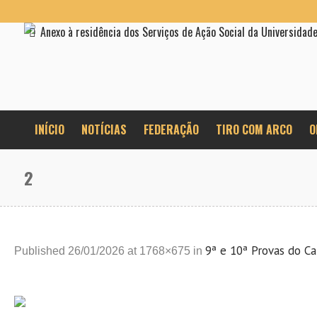
Anexo à residência dos Serviços de Ação Social da Universidad
INÍCIO
NOTÍCIAS
FEDERAÇÃO
TIRO COM ARCO
O
2
9ª e 10ª Provas do C
Published
26/01/2026
at 1768×675 in