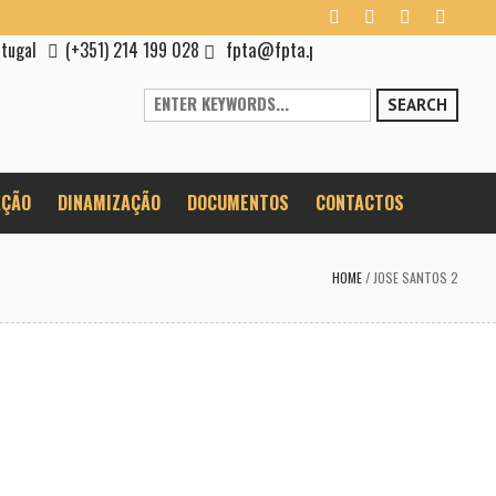
fpta@fpta.pt
rtugal
(+351) 214 199 028
SEARCH
ÇÃO
DINAMIZAÇÃO
DOCUMENTOS
CONTACTOS
HOME
/
JOSE SANTOS 2