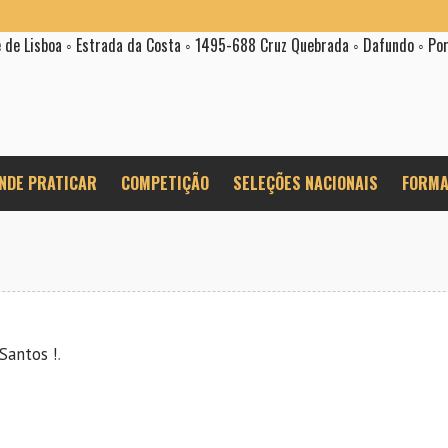
e de Lisboa ◦ Estrada da Costa ◦ 1495-688 Cruz Quebrada ◦ Dafundo ◦ Po
NDE PRATICAR
COMPETIÇÃO
SELEÇÕES NACIONAIS
FORMA
 Santos !
.