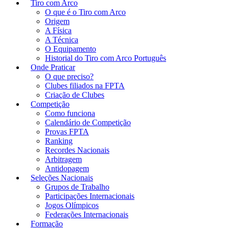
Tiro com Arco
O que é o Tiro com Arco
Origem
A Física
A Técnica
O Equipamento
Historial do Tiro com Arco Português
Onde Praticar
O que preciso?
Clubes filiados na FPTA
Criação de Clubes
Competição
Como funciona
Calendário de Competição
Provas FPTA
Ranking
Recordes Nacionais
Arbitragem
Antidopagem
Seleções Nacionais
Grupos de Trabalho
Participações Internacionais
Jogos Olímpicos
Federações Internacionais
Formação