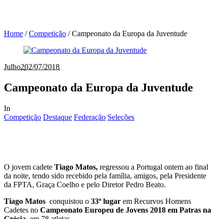
Home
/
Competição
/
Campeonato da Europa da Juventude
Julho
2
02/07/2018
Campeonato da Europa da Juventude
In
Competição
Destaque
Federação
Seleções
O jovem cadete
Tiago Matos,
regressou a Portugal ontem ao final
da noite, tendo sido recebido pela família, amigos, pela Presidente
da FPTA, Graça Coelho e pelo Diretor Pedro Beato.
Tiago Matos
conquistou o
33º lugar
em Recurvos Homens
Cadetes no
Campeonato Europeu de Jovens 2018 em Patras na
Grécia
, em 78 atletas.