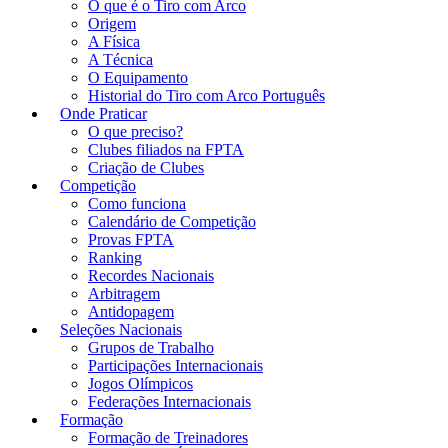
O que é o Tiro com Arco
Origem
A Física
A Técnica
O Equipamento
Historial do Tiro com Arco Português
Onde Praticar
O que preciso?
Clubes filiados na FPTA
Criação de Clubes
Competição
Como funciona
Calendário de Competição
Provas FPTA
Ranking
Recordes Nacionais
Arbitragem
Antidopagem
Seleções Nacionais
Grupos de Trabalho
Participações Internacionais
Jogos Olímpicos
Federações Internacionais
Formação
Formação de Treinadores