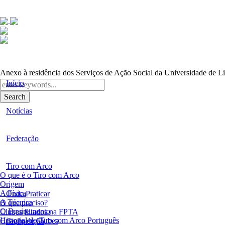
Anexo à residência dos Serviços de Ação Social da Universidade de L
Início
Search
Notícias
Federação
Tiro com Arco
O que é o Tiro com Arco
Origem
A Física
Onde Praticar
A Técnica
O que preciso?
O Equipamento
Clubes filiados na FPTA
Historial do Tiro com Arco Português
Criação de Clubes
Competição