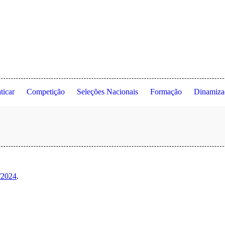
dade de Lisboa ◦ Estrada da Costa ◦ 1495-688 Cruz Quebrada ◦ Dafundo
ticar
Competição
Seleções Nacionais
Formação
Dinamiza
/2024
.