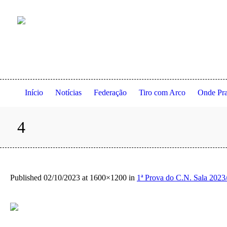
Anexo à residência dos Serviços de Ação Social da Universi
Início
Notícias
Federação
Tiro com Arco
Onde Pra
4
Published
02/10/2023
at 1600×1200 in
1ª Prova do C.N. Sala 2023