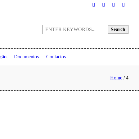
 ◦ Portugal
(+351) 214 199 028
fpta@fpta.pt
Search
ção
Documentos
Contactos
Home
/
4