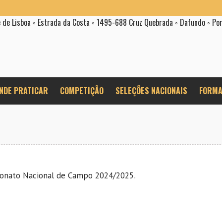
e de Lisboa ◦ Estrada da Costa ◦ 1495-688 Cruz Quebrada ◦ Dafundo ◦ Po
NDE PRATICAR
COMPETIÇÃO
SELEÇÕES NACIONAIS
FORMA
onato Nacional de Campo 2024/2025
.