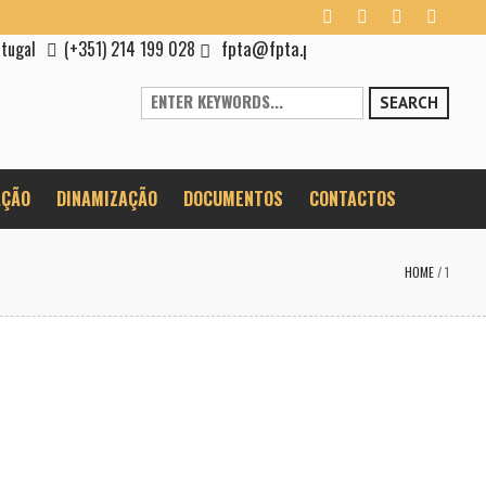
fpta@fpta.pt
rtugal
(+351) 214 199 028
SEARCH
ÇÃO
DINAMIZAÇÃO
DOCUMENTOS
CONTACTOS
HOME
/
1