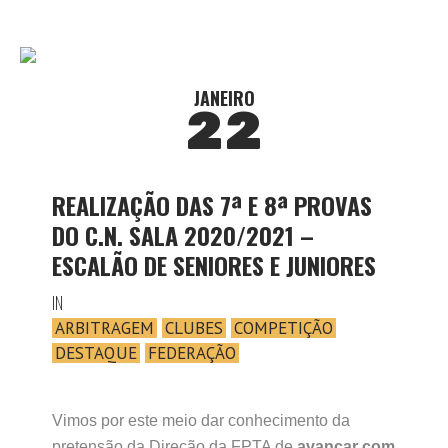
JANEIRO
22
REALIZAÇÃO DAS 7ª E 8ª PROVAS
DO C.N. SALA 2020/2021 –
ESCALÃO DE SENIORES E JUNIORES
IN
ARBITRAGEM
CLUBES
COMPETIÇÃO
DESTAQUE
FEDERAÇÃO
Vimos por este meio dar conhecimento da
pretensão da Direção da FPTA de
avançar com