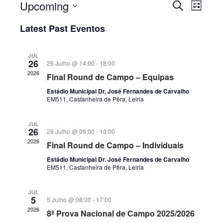
Upcoming
Eventos
Evento
Pesquisar
List
Views
Search
Selecione
Naviga
Latest Past Eventos
data
and
Views
JUL
Navigatio
26
26 Julho @ 14:00
-
18:00
2026
Final Round de Campo – Equipas
Estádio Municipal Dr. José Fernandes de Carvalho
EM511, Castanheira de Pêra, Leiria
JUL
26
26 Julho @ 09:00
-
13:00
2026
Final Round de Campo – Individuais
Estádio Municipal Dr. José Fernandes de Carvalho
EM511, Castanheira de Pêra, Leiria
JUL
5
5 Julho @ 08:00
-
17:00
2026
8ª Prova Nacional de Campo 2025/2026