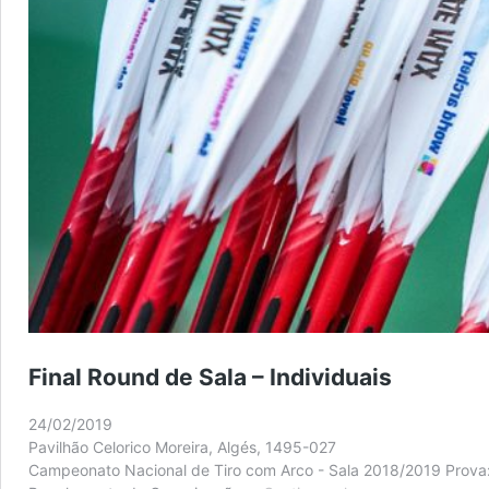
Final Round de Sala – Individuais
24/02/2019
Pavilhão Celorico Moreira, Algés, 1495-027
Campeonato Nacional de Tiro com Arco - Sala 2018/2019 Prova: